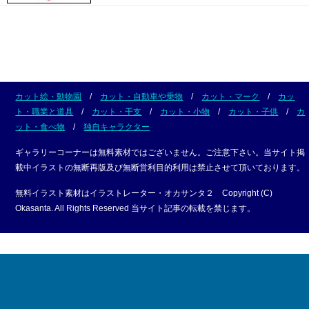
カット絵・動物園
/
カット・自動車や乗物
/
カット・マーク
/
カッ
ト・職業と道具
/
カット・干支
/
カット・小物
/
カット・子供
/
カ
ット・食べ物
/
独自キャラクター
ギャラリーコーナーは無料素材ではございません。ご注意下さい。当サイト掲
載中イラストの無断再版及び無断営利目的利用は禁止させて頂いております。
無料イラスト素材はイラストレーター・オカサンタ２ Copyright (C)
Okasanta. All Rights Reserved 当サイト記事の転載を禁じます。