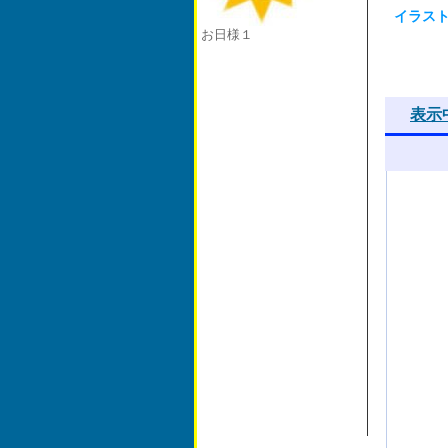
イラス
お日様１
表示