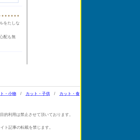
ルをたしな
心配も無
ト・小物
/
カット・子供
/
カット・食
目的利用は禁止させて頂いております。
ved 当サイト記事の転載を禁じます。