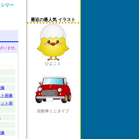
トシリー
最近の最人気 イラスト
さいませ。
ひよこ１
画像
ット画像
カット画
自動車ミニタイプ
像
画像