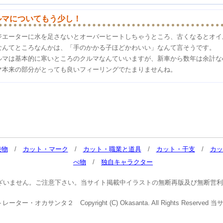
ルマについてもう少し！
ジエーターに水を足さないとオーバーヒートしちゃうところ、古くなるとオイ
なんてところなんかは、「手のかかる子ほどかわいい」なんて言そうです。
ルマは基本的に寒いところのクルマなんていいますが、新車から数年は余計な
マ本来の部分がとっても良いフィーリングでたまりませんね。
乗物
/
カット・マーク
/
カット・職業と道具
/
カット・干支
/
カッ
べ物
/
独自キャラクター
ざいません。ご注意下さい。当サイト掲載中イラストの無断再版及び無断営利
・オカサンタ２ Copyright (C) Okasanta. All Rights Reser