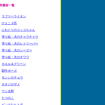
料素材一覧
9
ラブリーライオン
3
ひよこ３匹
4
にわとりのコッコちゃん
7
塗り絵・犬のチャウチャウ
8
塗り絵・犬のレトリーバー
9
塗り絵・犬のシーズー
0
塗り絵・犬のチワワ
2
カエル＆グリーン
5
闘牛ポーズ
6
モンシロチョウ
7
ホオジロザメ
8
ウシ太郎
4
たつのこ
5
ピンクなヒトデ