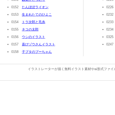
0152
たんぽぽライオン
022
0153
生まれたてのひよこ
023
0154
トラ次郎と毛糸
023
0155
ネコの太郎
023
0156
ウシのイラスト
032
0157
喜びゾウさんイラスト
024
0158
子ブタのブーちゃん
イラストレーターが描く無料イラスト素材やai形式ファイ