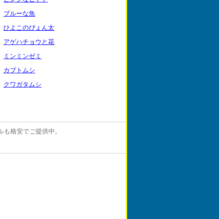
6
ブルーな魚
2
ひよこのぴょん太
3
アゲハチョウと花
4
ミンミンゼミ
5
カブトムシ
7
クワガタムシ
ルも格安でご提供中。