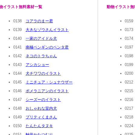
物イラスト無料素材一覧
動物イラスト無
0138
コアラのまー君
015
0139
大きなゾウさんイラスト
017
0140
一家のアイドル犬
017
0141
南極ペンギンのペンタ君
019
0142
ネコのトラちゃん
019
0143
アシカショー
019
0144
犬チワワのイラスト
020
0145
ミニチュア・シュナウザー
021
0146
ポメラニアンのイラスト
021
0147
シーズーのイラスト
021
0148
おしゃれな室内犬
021
0149
プリティくまさん
021
0150
たんたんタヌキ
022
0151
触覚かたつむり
022